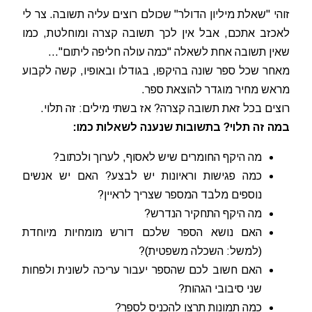
זוהי "שאלת מיליון הדולר" שכולם רוצים עליה תשובה. צר לי
לאכזב אתכם, אבל אין לכך תשובה קצרה ומוחלטת, כמו
שאין תשובה אחת לשאלה "כמה עולה חליפה ליתום"...
מאחר שכל ספר שונה בהיקפו, בגודלו ובאופיו, קשה לקבוע
מראש מחיר מוגדר להוצאת ספר.
רוצים בכל זאת תשובה קצרה? אז בשתי מילים: זה תלוי.
במה זה תלוי? בתשובות שנענה לשאלות כמו:
מה היקף החומרים שיש לאסוף, לערוך ולכתוב?
כמה פגישות וראיונות יש לבצע? האם יש אנשים
נוספים מלבד המספר שצריך לראיין?
מה היקף התחקיר הנדרש?
האם נושא הספר שלכם דורש מומחיות מיוחדת
(למשל: השכלה משפטית)?
האם חשוב לכם שהספר יעבור עריכה לשונית ולפחות
שני סיבובי הגהות?
כמה תמונות תרצו להכניס לספר?