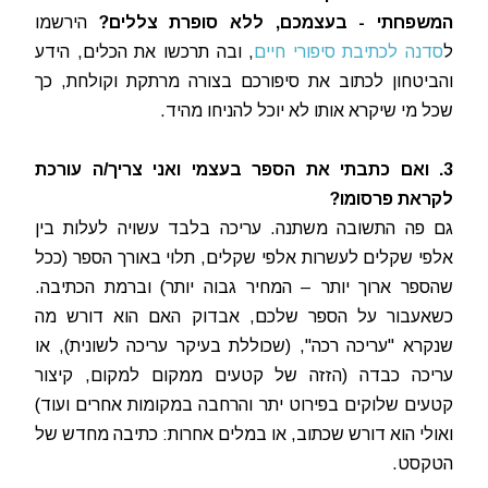
המשפחתי - בעצמכם, ללא סופרת צללים?
הירשמו
ל
סדנה לכתיבת סיפורי חיים
, ובה תרכשו את הכלים, הידע
והביטחון לכתוב את סיפורכם בצורה מרתקת וקולחת, כך
שכל מי שיקרא אותו לא יוכל להניחו מהיד.
3. ואם כתבתי את הספר בעצמי ואני צריך/ה עורכת
לקראת פרסומו?
גם פה התשובה משתנה. עריכה בלבד עשויה לעלות בין
אלפי שקלים לעשרות אלפי שקלים, תלוי באורך הספר (ככל
שהספר ארוך יותר – המחיר גבוה יותר) וברמת הכתיבה.
כשאעבור על הספר שלכם, אבדוק האם הוא דורש מה
שנקרא "עריכה רכה", (שכוללת בעיקר עריכה לשונית), או
עריכה כבדה (הזזה של קטעים ממקום למקום, קיצור
קטעים שלוקים בפירוט יתר והרחבה במקומות אחרים ועוד)
ואולי הוא דורש שכתוב, או במלים אחרות: כתיבה מחדש של
הטקסט.