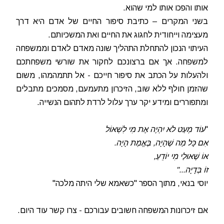
אותו והפכו אותו למי שהוא.
בשני המקרים – כתיבת סיפור החיים של אדם היא דרך
מעצימה וייחודית לחגוג את החיים ואת המשכיותם.
העיתוי הנכון להתחלת התהליך שונה מאדם לאדם וממשפחה
למשפחה. אך אם ברצונכם לחקור את שורשי משפחתכם
ולהעלות על הכתב את סיפור חייכם - אל תתמהמהו, משום
שהזמן חולף ללא שוב, הזיכרון מתעמעם, מסמכים מתבלים
ומתפוררים ומידע יקר ערך עלול לרדת לתהום הנשייה.
"
עוֹד מְעַט לֹא יִהְיֶה אֶת מִי לִשְׁאוֹל
אִם כָּל מַה שֶׁהָיָה, בֶּאֱמֶת הָיָה.
אוֹ שֶׁאוּלַי מִי יוֹדֵעַ,
זוֹ בְּדָיָה..."
יוסי בנאי, מתוך הספר "כשאמא שלי היתה מלכה"
אם זיכרונות המשפחה חשובים עבורכם - צרו קשר עוד היום.