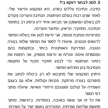
5. למה לבחור דווקא בי?
כתיבה, וכתיבת צללים בפרט, היא המקצוע והייעוד שלי.
לאחר שנים רבות בעולם העיתונות, הכתיבה והעריכה (וקודם
לכן בעולם המשפט) אני מביאה איתי ידע וניסיון רב בתחומי
הכתיבה, התחקיר, הריאיון, התיעוד והעריכה.
כמראיינת וכותבת מנוסה, אני יודעת לכוון את בעל/ת הסיפור
לדגשים הנכונים, שיעזרו לי לספר את הסיפור שלו/ה בצורה
הטובה, המדויקת והאותנטית ביותר. ובמקומות בהם
המספר/ת אינו/ה זוכר/ת או יודע/ת מספיק, אני רותמת את
ניסיוני העיתונאי כדי לבצע תחקיר מקיף על התקופה
והנסיבות בהן התרחש הסיפור.
היתרון המקצועי שלי מתבטא לא רק ביכולת לכתוב את
סיפורכם בצורה מרתקת, מקיפה וקולחת, אלא גם בעצם
השמירה על קולכם וסגנונכם הייחודי והאישי, שיעלה מתוך
דפי הספר.
את כל זה אני עושה באהבה, במסירות, ברגישות, ומתוך
תחושת שליחות אמיתית, המקרינים באופן ישיר על השירות: